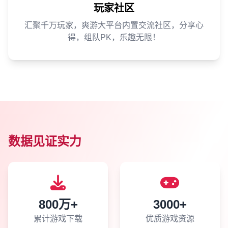
玩家社区
汇聚千万玩家，爽游大平台内置交流社区，分享心
得，组队PK，乐趣无限！
数据见证实力
800万+
3000+
累计游戏下载
优质游戏资源