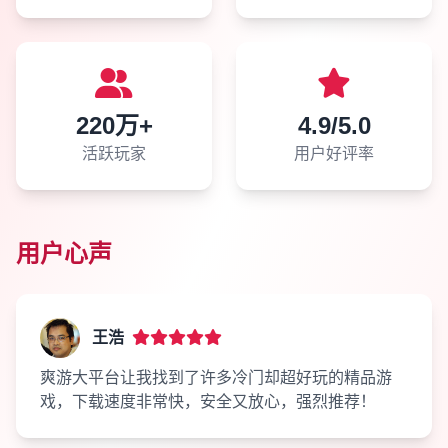
220万+
4.9/5.0
活跃玩家
用户好评率
用户心声
王浩
爽游大平台让我找到了许多冷门却超好玩的精品游
戏，下载速度非常快，安全又放心，强烈推荐！