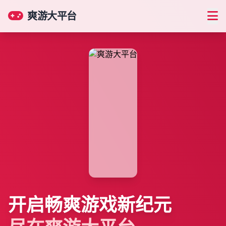
爽游大平台
开启畅爽游戏新纪元