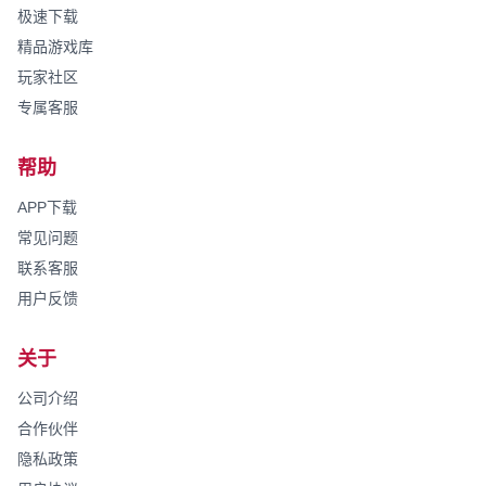
极速下载
精品游戏库
玩家社区
专属客服
帮助
APP下载
常见问题
联系客服
用户反馈
关于
公司介绍
合作伙伴
隐私政策