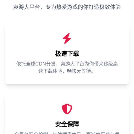
爽游大平台，专为热爱游戏的你打造极致体验
极速下载
依托全球CDN分发，爽游大平台为你带来秒级高
速下载体验，畅快无等待。
安全保障