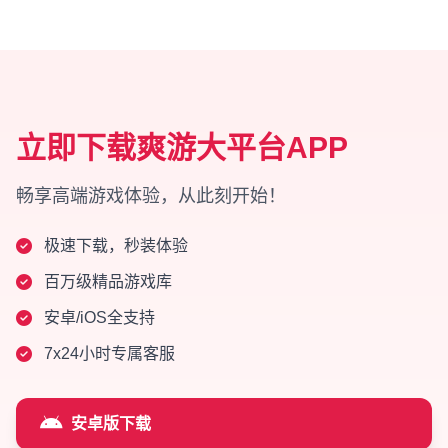
立即下载爽游大平台APP
畅享高端游戏体验，从此刻开始！
极速下载，秒装体验
百万级精品游戏库
安卓/iOS全支持
7x24小时专属客服
安卓版下载