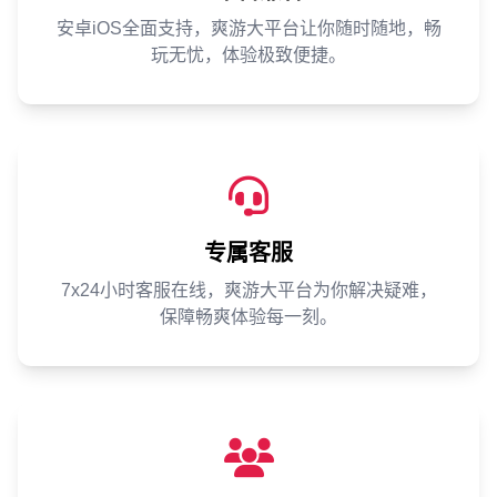
安卓iOS全面支持，爽游大平台让你随时随地，畅
玩无忧，体验极致便捷。
专属客服
7x24小时客服在线，爽游大平台为你解决疑难，
保障畅爽体验每一刻。