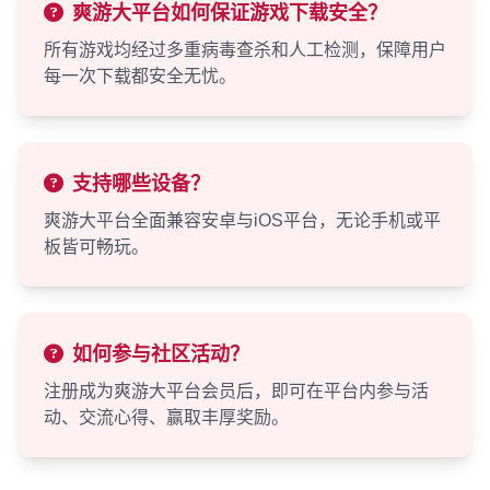
爽游大平台如何保证游戏下载安全？
所有游戏均经过多重病毒查杀和人工检测，保障用户
每一次下载都安全无忧。
支持哪些设备？
爽游大平台全面兼容安卓与iOS平台，无论手机或平
板皆可畅玩。
如何参与社区活动？
注册成为爽游大平台会员后，即可在平台内参与活
动、交流心得、赢取丰厚奖励。