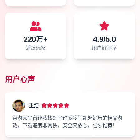
220万+
4.9/5.0
活跃玩家
用户好评率
用户心声
王浩
爽游大平台让我找到了许多冷门却超好玩的精品游
戏，下载速度非常快，安全又放心，强烈推荐！