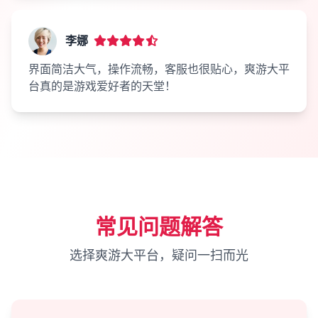
李娜
界面简洁大气，操作流畅，客服也很贴心，爽游大平
台真的是游戏爱好者的天堂！
常见问题解答
选择爽游大平台，疑问一扫而光