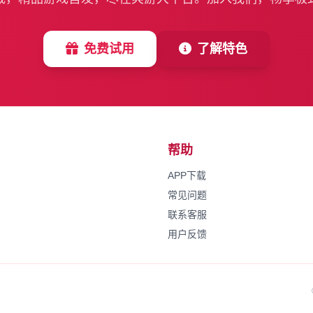
免费试用
了解特色
帮助
APP下载
常见问题
联系客服
用户反馈