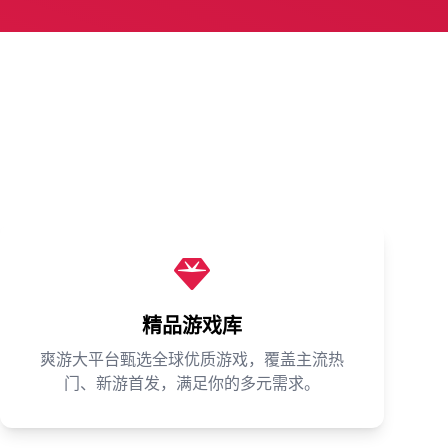
精品游戏库
爽游大平台甄选全球优质游戏，覆盖主流热
门、新游首发，满足你的多元需求。