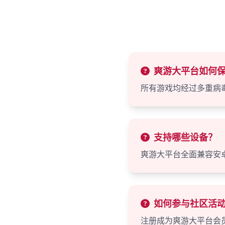
爽游大平台如何
所有游戏均经过多重病
支持哪些设备？
爽游大平台全面兼容安
如何参与社区活
注册成为爽游大平台会