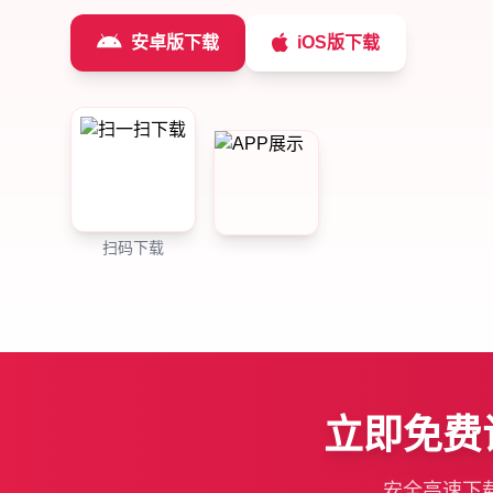
安卓版下载
iOS版下载
扫码下载
立即免费
安全高速下