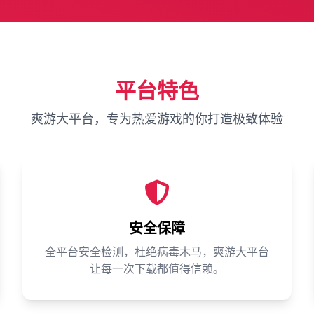
平台特色
爽游大平台，专为热爱游戏的你打造极致体验
安全保障
全平台安全检测，杜绝病毒木马，爽游大平台
让每一次下载都值得信赖。