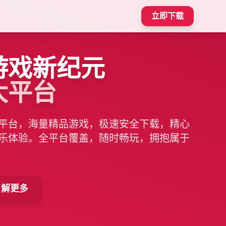
立即下载
游戏新纪元
大平台
平台，海量精品游戏，极速安全下载，精心
乐体验。全平台覆盖，随时畅玩，拥抱属于
了解更多