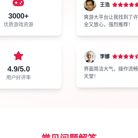
王浩
3000+
爽游大平台让我找到了许
优质游戏资源
全又放心，强烈推荐！
李娜
4.9/5.0
界面简洁大气，操作流畅
天堂！
用户好评率