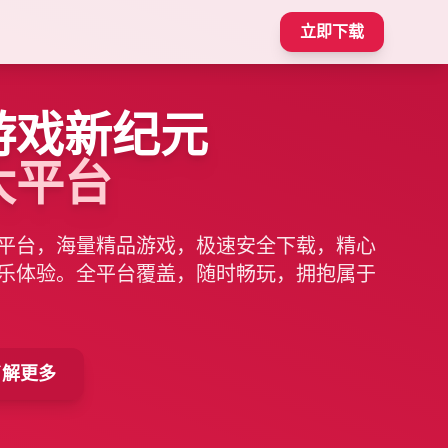
立即下载
游戏新纪元
大平台
平台，海量精品游戏，极速安全下载，精心
乐体验。全平台覆盖，随时畅玩，拥抱属于
了解更多