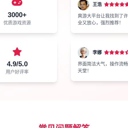
王浩
3000+
爽游大平台让我找到了许
优质游戏资源
全又放心，强烈推荐！
李娜
4.9/5.0
界面简洁大气，操作流畅
天堂！
用户好评率