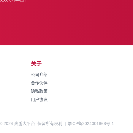
关于
公司介绍
合作伙伴
隐私政策
用户协议
© 2024 爽游大平台. 保留所有权利. |
粤ICP备2024001868号-1