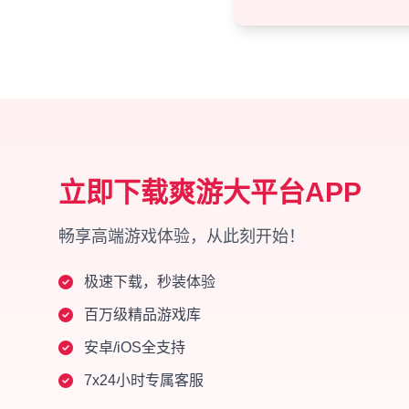
立即下载爽游大平台APP
畅享高端游戏体验，从此刻开始！
极速下载，秒装体验
百万级精品游戏库
安卓/iOS全支持
7x24小时专属客服