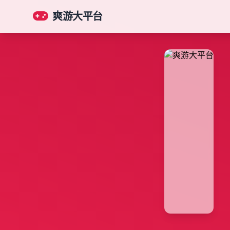
爽游大平台