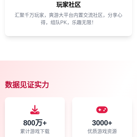
玩家社区
汇聚千万玩家，爽游大平台内置交流社区，分享心
得，组队PK，乐趣无限！
数据见证实力
800万+
3000+
累计游戏下载
优质游戏资源