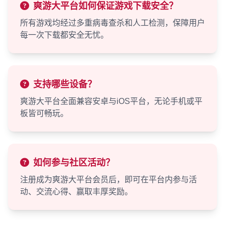
爽游大平台如何保证游戏下载安全？
所有游戏均经过多重病毒查杀和人工检测，保障用户
每一次下载都安全无忧。
支持哪些设备？
爽游大平台全面兼容安卓与iOS平台，无论手机或平
板皆可畅玩。
如何参与社区活动？
注册成为爽游大平台会员后，即可在平台内参与活
动、交流心得、赢取丰厚奖励。