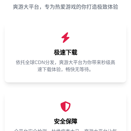
爽游大平台，专为热爱游戏的你打造极致体验
极速下载
依托全球CDN分发，爽游大平台为你带来秒级高
速下载体验，畅快无等待。
安全保障