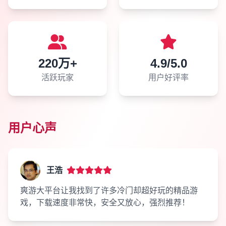
220万+
4.9/5.0
活跃玩家
用户好评率
用户心声
王浩
爽游大平台让我找到了许多冷门却超好玩的精品游
戏，下载速度非常快，安全又放心，强烈推荐！