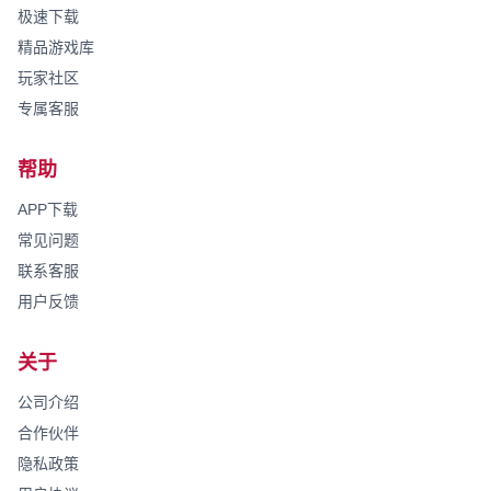
极速下载
精品游戏库
玩家社区
专属客服
帮助
APP下载
常见问题
联系客服
用户反馈
关于
公司介绍
合作伙伴
隐私政策