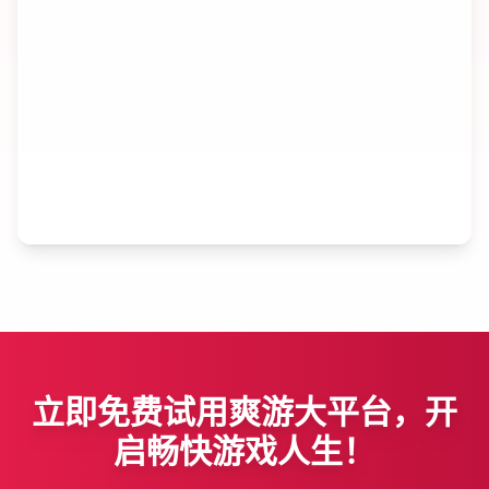
立即免费试用爽游大平台，开
启畅快游戏人生！