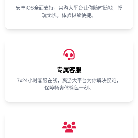
安卓iOS全面支持，爽游大平台让你随时随地，畅
玩无忧，体验极致便捷。
专属客服
7x24小时客服在线，爽游大平台为你解决疑难，
保障畅爽体验每一刻。