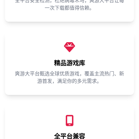
全平台安全检测，杜绝病毒木马，爽游大平台让每
一次下载都值得信赖。
精品游戏库
爽游大平台甄选全球优质游戏，覆盖主流热门、新
游首发，满足你的多元需求。
全平台兼容