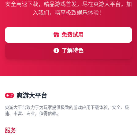
安全高速下载，精品游戏首发，尽在爽游大平台。加
入我们，畅享极致娱乐体验！
免费试用
了解特色
爽游大平台
爽游大平台致力于为玩家提供极致的游戏应用下载体验，安全、极
速、丰富、专业，值得信赖。
服务