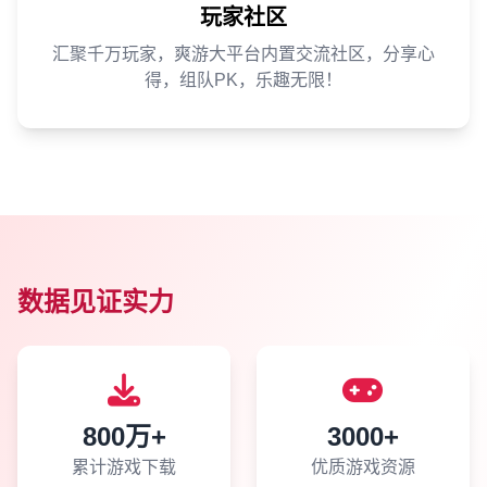
玩家社区
汇聚千万玩家，爽游大平台内置交流社区，分享心
得，组队PK，乐趣无限！
数据见证实力
800万+
3000+
累计游戏下载
优质游戏资源