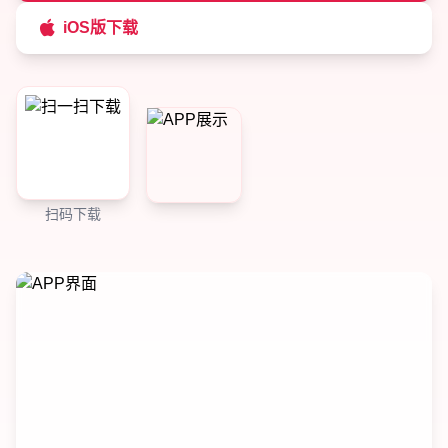
iOS版下载
扫码下载